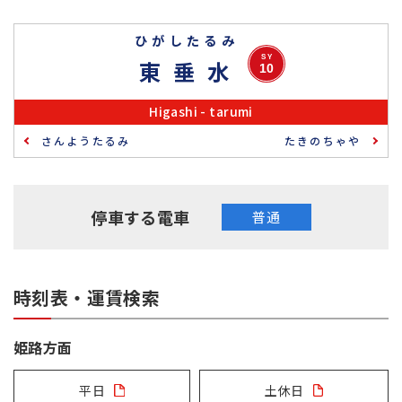
ひがしたるみ
採用情報
SY
東垂水
10
サイトマップ
リンク集
個人情報の取扱いについて
Higashi - tarumi
さんようたるみ
たきのちゃや
停車する電車
普通
時刻表・運賃検索
姫路方面
平日
土休日