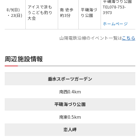
平磯海づり公園
アイスで涼も
TEL078-753-
8/9(日)
南 徒歩
平磯海づ
うこども釣り
3973
・23(日)
約3分
り公園
大会
ホームページ
山陽電鉄沿線のイベント一覧は
こちら
周辺施設情報
垂水スポーツガーデン
南西0.4km
平磯海づり公園
南東0.5km
恋人岬