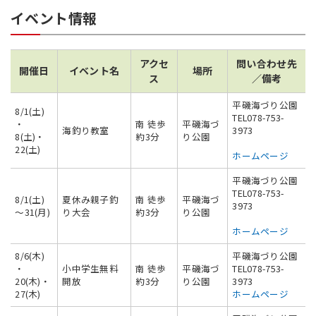
イベント情報
アクセ
問い合わせ先
開催日
イベント名
場所
ス
／備考
平磯海づり公園
8/1(土)
TEL078-753-
・
南 徒歩
平磯海づ
海釣り教室
3973
8(土)・
約3分
り公園
22(土)
ホームページ
平磯海づり公園
TEL078-753-
8/1(土)
夏休み親子釣
南 徒歩
平磯海づ
3973
〜31(月)
り大会
約3分
り公園
ホームページ
8/6(木)
平磯海づり公園
・
小中学生無料
南 徒歩
平磯海づ
TEL078-753-
20(木)・
開放
約3分
り公園
3973
27(木)
ホームページ