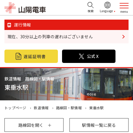
検索
運行情報
現在、30分以上の列車の遅れはございません
鉄道情報
おでかけ情報
不動産情報
鉄道情報 路線図・駅情報
東垂水駅
企業・IR情報
山陽電鉄グループ
トップページ
鉄道情報
路線図・駅情報
東垂水駅
お問い合わせ
路線図を開く
駅情報一覧に戻る
お忘れ物について