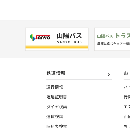
鉄道情報
お
運行情報
ハ
遅延証明書
行
ダイヤ検索
エ
運賃検索
山
時刻表検索
ち