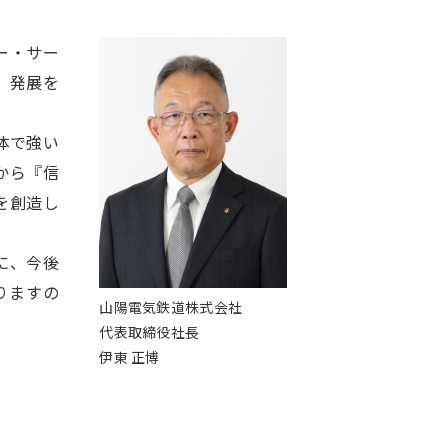
ー・サー
、発展を
体で強い
から『信
を創造し
に、今後
りますの
山陽電気鉄道株式会社
代表取締役社長
伊東 正博