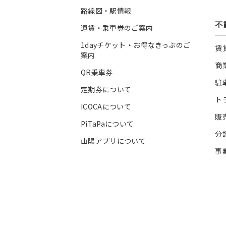
路線図・駅情報
不
運賃・乗車券のご案内
1dayチケット・お得なきっぷのご
賃
案内
商
QR乗車券
駐
定期券について
ト
ICOCAについて
販
PiTaPaについて
分
山陽アプリについて
事