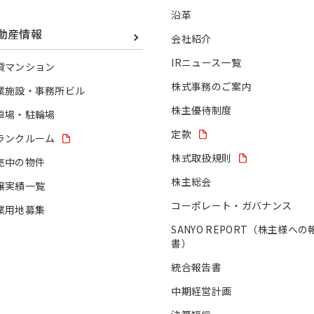
沿革
動産情報
会社紹介
IRニュース一覧
貸マンション
株式事務のご案内
業施設・事務所ビル
株主優待制度
車場・駐輪場
定款
ランクルーム
株式取扱規則
売中の物件
株主総会
譲実績一覧
コーポレート・ガバナンス
業用地募集
SANYO REPORT（株主様への
書）
統合報告書
中期経営計画