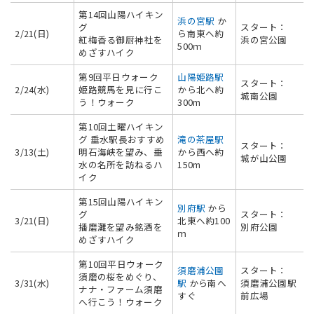
第14回山陽ハイキン
浜の宮駅
か
グ
スタート：
2/21(日)
ら南東へ約
紅梅香る御厨神社を
浜の宮公園
500ｍ
めざすハイク
第9回平日ウォーク
山陽姫路駅
スタート：
2/24(水)
姫路競馬を見に行こ
から北へ約
城南公園
う！ウォーク
300m
第10回土曜ハイキン
グ 垂水駅長おすすめ
滝の茶屋駅
スタート：
3/13(土)
明石海峡を望み、垂
から西へ約
城が山公園
水の名所を訪ねるハ
150m
イク
第15回山陽ハイキン
別府駅
から
グ
スタート：
3/21(日)
北東へ約100
播磨灘を望み銘酒を
別府公園
ｍ
めざすハイク
第10回平日ウォーク
須磨浦公園
スタート：
須磨の桜をめぐり、
3/31(水)
駅
から南へ
須磨浦公園駅
ナナ・ファーム須磨
すぐ
前広場
へ行こう！ウォーク