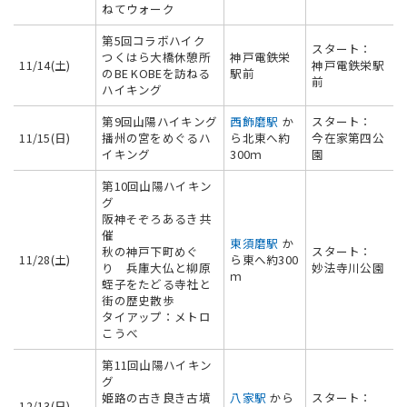
ねてウォーク
第5回コラボハイク
スタート：
つくはら大橋休憩所
神戸電鉄栄
11/14(土)
神戸電鉄栄駅
のBE KOBEを訪ねる
駅前
前
ハイキング
第9回山陽ハイキング
西飾磨駅
か
スタート：
11/15(日)
播州の宮をめぐるハ
ら北東へ約
今在家第四公
イキング
300ｍ
園
第10回山陽ハイキン
グ
阪神そぞろあるき共
催
東須磨駅
か
秋の神戸下町めぐ
スタート：
11/28(土)
ら東へ約300
り 兵庫大仏と柳原
妙法寺川公園
ｍ
蛭子をたどる寺社と
街の歴史散歩
タイアップ：メトロ
こうべ
第11回山陽ハイキン
グ
姫路の古き良き古墳
八家駅
から
スタート：
12/13(日)