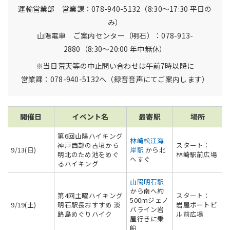
運輸営業部 営業課：078-940-5132（8:30〜17:30 平日の
み）
山陽電車 ご案内センター（明石）：078-913-
2880（8:30〜20:00 年中無休）
※当日荒天等の中止問い合わせは
午前7時以降に
営業課：078-940-5132へ
（録音音声にてご案内します）
開催日
イベント名
最寄駅
場所
第6回山陽ハイキング
林崎松江海
神戸西部の古墳から
スタート：
9/13(日)
岸駅
から北
明北のため池をめぐ
林崎駅前広場
へすぐ
るハイキング
山陽明石駅
から南へ約
第4回土曜ハイキング
スタート：
500ｍジェノ
9/19(土)
明石駅長おすすめ 淡
岩屋ポートビ
バライン岩
路島めぐりハイク
ル前広場
屋行きに乗
船