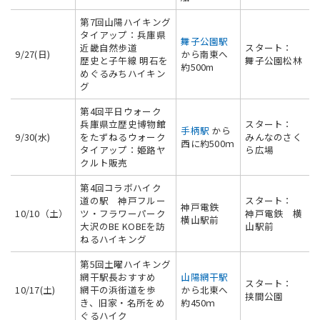
第7回山陽ハイキング
タイアップ：兵庫県
舞子公園駅
近畿自然歩道
スタート：
9/27(日)
から南東へ
歴史と子午線 明石を
舞子公園松林
約500m
めぐるみちハイキン
グ
第4回平日ウォーク
兵庫県立歴史博物館
スタート：
手柄駅
から
9/30(水)
をたずねるウォーク
みんなのさく
西に約500ｍ
タイアップ：姫路ヤ
ら広場
クルト販売
第4回コラボハイク
道の駅 神戸フルー
スタート：
神戸電鉄
10/10（土）
ツ・フラワーパーク
神戸電鉄 横
横山駅前
大沢のBE KOBEを訪
山駅前
ねるハイキング
第5回土曜ハイキング
網干駅長おすすめ
山陽網干駅
スタート：
10/17(土)
網干の浜街道を歩
から北東へ
挟間公園
き、旧家・名所をめ
約450ｍ
ぐるハイク