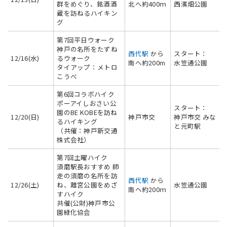
群をめぐり、銘酒酒
北へ約400ｍ
西濱畑公園
蔵を訪ねるハイキン
グ
第7回平日ウォーク
神戸の名所をたずね
西代駅
から
スタート：
12/16(水)
るウォーク
南へ約200m
水笠通公園
タイアップ：メトロ
こうべ
第6回コラボハイク
ポーアイしおさい公
スタート：
園のBE KOBEを訪ね
12/20(日)
神戸市交
神戸市交 みな
るハイキング
と元町駅
（共催：神戸新交通
株式会社）
第7回土曜ハイク
須磨駅長おすすめ 師
走の須磨の名所を訪
西代駅
から
12/26(土)
ね、離宮公園をめざ
水笠通公園
南へ約200ｍ
すハイク
共催(公財)神戸市公
園緑化協会