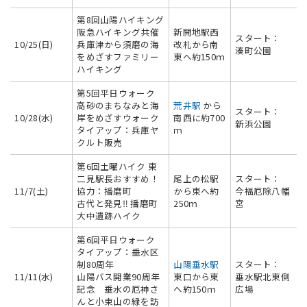
第8回山陽ハイキング
阪急ハイキング共催
新開地駅西
スタート：
10/25(日)
兵庫津から須磨の海
改札から南
湊町公園
をめざすファミリー
東へ約150ｍ
ハイキング
第5回平日ウォーク
高砂のまちなみと海
荒井駅
から
スタート：
10/28(水)
岸をめざすウォーク
南西に約700
新浜公園
タイアップ：兵庫ヤ
ｍ
クルト販売
第6回土曜ハイク 東
二見駅長おすすめ！
尾上の松駅
スタート：
11/7(土)
協力：播磨町
から東へ約
今福厄除八幡
古代と発見‼ 播磨町
250ｍ
宮
大中遺跡ハイク
第6回平日ウォーク
タイアップ：垂水区
制80周年
山陽垂水駅
スタート：
11/11(水)
山陽バス開業90周年
東口から東
垂水駅北東側
記念 垂水の厄神さ
へ約150ｍ
広場
んと小束山の緑を訪