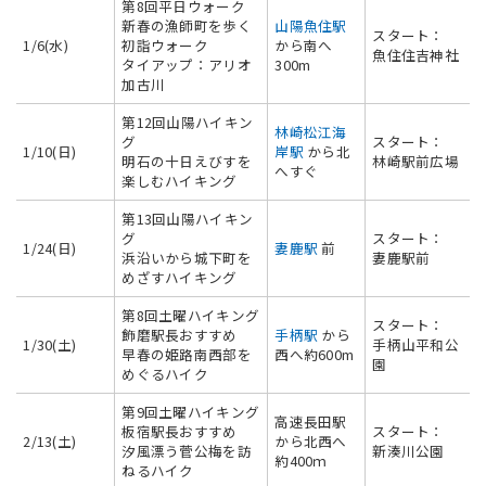
第8回平日ウォーク
新春の漁師町を歩く
山陽魚住駅
スタート：
1/6(水)
初詣ウォーク
から南へ
魚住住吉神社
タイアップ：アリオ
300m
加古川
第12回山陽ハイキン
林崎松江海
グ
スタート：
1/10(日)
岸駅
から北
明石の十日えびすを
林崎駅前広場
へすぐ
楽しむハイキング
第13回山陽ハイキン
グ
スタート：
1/24(日)
妻鹿駅
前
浜沿いから城下町を
妻鹿駅前
めざすハイキング
第8回土曜ハイキング
スタート：
飾磨駅長おすすめ
手柄駅
から
1/30(土)
手柄山平和公
早春の姫路南西部を
西へ約600m
園
めぐるハイク
第9回土曜ハイキング
高速長田駅
板宿駅長おすすめ
スタート：
2/13(土)
から北西へ
汐風漂う菅公梅を訪
新湊川公園
約400ｍ
ねるハイク