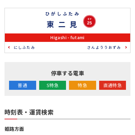
ひがしふたみ
採用情報
SY
東二見
25
サイトマップ
リンク集
個人情報の取扱いについて
Higashi - futami
にしふたみ
さんよううおずみ
停車する電車
普通
S特急
特急
直通特急
時刻表・運賃検索
姫路方面