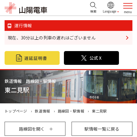
検索
運行情報
現在、30分以上の列車の遅れはございません
鉄道情報
おでかけ情報
不動産情報
鉄道情報 路線図・駅情報
東二見駅
企業・IR情報
山陽電鉄グループ
トップページ
鉄道情報
路線図・駅情報
東二見駅
お問い合わせ
路線図を開く
駅情報一覧に戻る
お忘れ物について