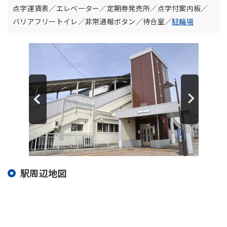
点字運賃表／エレベーター／定期券発売所／点字付案内板／
バリアフリートイレ／非常通報ボタン／待合室／
駐輪場
駅周辺地図