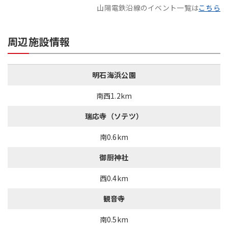
山陽電鉄沿線のイベント一覧は
こちら
周辺施設情報
明石海浜公園
南西1.2km
瑞応寺（ソテツ）
南0.6km
御厨神社
西0.4km
観音寺
南0.5km