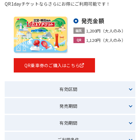
QR1dayチケットならさらにお得にご利用可能です！
採用情報
発売金額
サイトマップ
リンク集
個人情報の取扱いについて
1,200円（大人のみ）
磁気
1,120円（大人のみ）
QR
QR乗車券のご購入はこちら
有効区間
発売期間
有効期間
ご利用条件