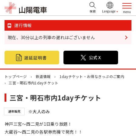
検索
運行情報
現在、30分以上の列車の遅れはございません
鉄道情報
おでかけ情報
不動産情報
トップページ
鉄道情報
1dayチケット・お得なきっぷのご案内
三宮・明石市内1dayチケット
企業・IR情報
三宮・明石市内1dayチケット
山陽電鉄グループ
※大人のみ
通年販売
お問い合わせ
神戸三宮〜西二見が1日乗り放題！
大蔵谷〜西二見の各駅券売機で発売！！
お忘れ物について