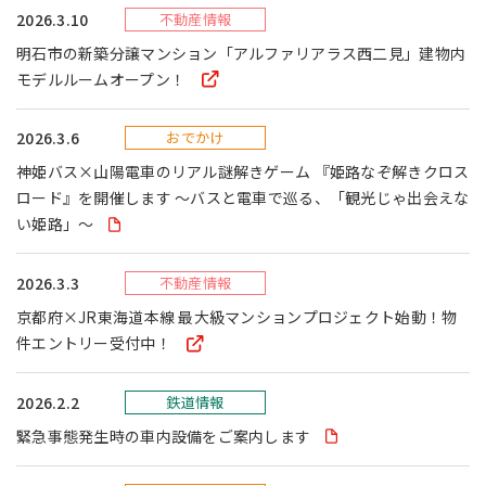
2026.3.10
不動産情報
採用情報
明石市の新築分譲マンション「アルファリアラス西二見」建物内
モデルルームオープン！
サイトマップ
リンク集
個人情報の取扱いについて
2026.3.6
おでかけ
神姫バス×山陽電車のリアル謎解きゲーム 『姫路なぞ解きクロス
ロード』を開催します ～バスと電車で巡る、「観光じゃ出会えな
い姫路」～
2026.3.3
不動産情報
京都府×JR東海道本線 最大級マンションプロジェクト始動！物
件エントリー受付中！
2026.2.2
鉄道情報
緊急事態発生時の車内設備をご案内します