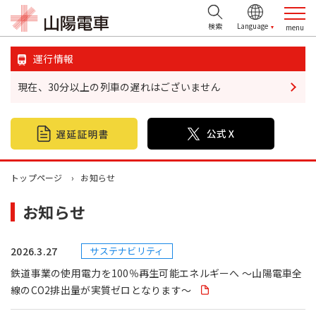
検索
運行情報
現在、30分以上の列車の遅れはございません
鉄道情報
おでかけ情報
不動産情報
トップページ
お知らせ
お知らせ
企業・IR情報
山陽電鉄グループ
2026.3.27
サステナビリティ
鉄道事業の使用電力を100％再生可能エネルギーへ ～山陽電車全
お問い合わせ
線のCO2排出量が実質ゼロとなります～
お忘れ物について