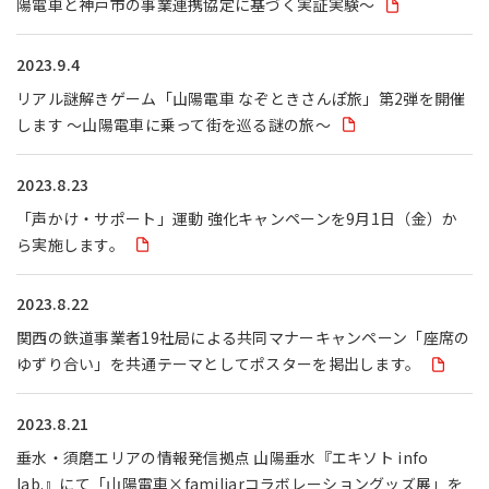
陽電車と神戸市の事業連携協定に基づく実証実験～
2023.9.4
リアル謎解きゲーム「山陽電車 なぞときさんぽ旅」第2弾を開催
します ～山陽電車に乗って街を巡る謎の旅～
2023.8.23
「声かけ・サポート」運動 強化キャンペーンを9月1日（金）か
ら実施します。
2023.8.22
関西の鉄道事業者19社局による共同マナーキャンペーン「座席の
ゆずり合い」を共通テーマとしてポスターを掲出します。
2023.8.21
垂水・須磨エリアの情報発信拠点 山陽垂水『エキソト info
lab.』にて「山陽電車×familiarコラボレーショングッズ展」を