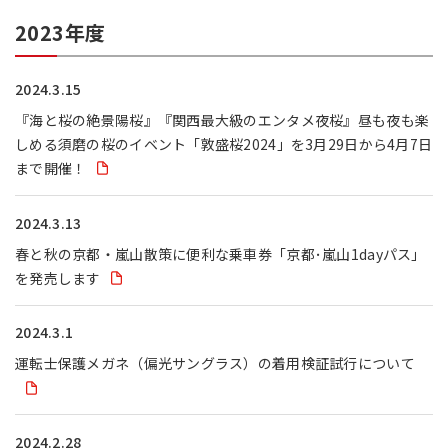
2023年度
採用情報
2024.3.15
サイトマップ
リンク集
個人情報の取扱いについて
『海と桜の絶景陽桜』『関西最大級のエンタメ夜桜』昼も夜も楽
しめる須磨の桜のイベント「敦盛桜2024」を3月29日から4月7日
まで開催！
2024.3.13
春と秋の京都・嵐山散策に便利な乗車券「京都･嵐山1dayパス」
を発売します
2024.3.1
運転士保護メガネ（偏光サングラス）の着用検証試行について
2024.2.28