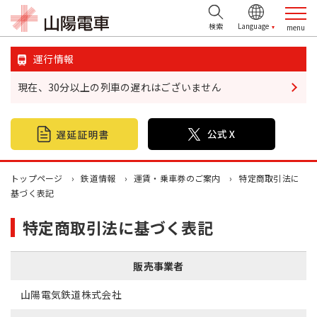
検索
運行情報
現在、30分以上の列車の遅れはございません
鉄道情報
おでかけ情報
不動産情報
トップページ
鉄道情報
運賃・乗車券のご案内
特定商取引法に
基づく表記
企業・IR情報
特定商取引法に基づく表記
山陽電鉄グループ
販売事業者
お問い合わせ
山陽電気鉄道株式会社
お忘れ物について