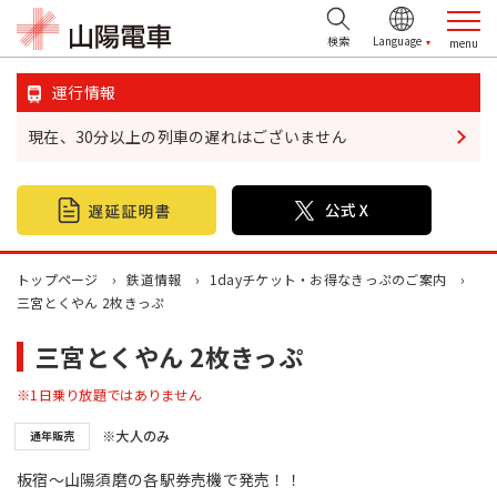
検索
運行情報
現在、30分以上の列車の遅れはございません
鉄道情報
おでかけ情報
不動産情報
トップページ
鉄道情報
1dayチケット・お得なきっぷのご案内
三宮とくやん 2枚きっぷ
企業・IR情報
三宮とくやん 2枚きっぷ
山陽電鉄グループ
※1日乗り放題ではありません
※大人のみ
通年販売
お問い合わせ
板宿～山陽須磨の各駅券売機で発売！！
お忘れ物について