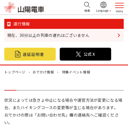
検索
運行情報
現在、30分以上の列車の遅れはございません
鉄道情報
おでかけ情報
不動産情報
トップページ
おでかけ情報
特集イベント情報
企業・IR情報
山陽電鉄グループ
状況によっては急きょ中止になる場合や運営方法が変更になる場
合、またハイキングコースの変更等が生じる場合があります。
お問い合わせ
おでかけの際は「お問い合わせ先」欄の連絡先へご確認くださ
い。
お忘れ物について