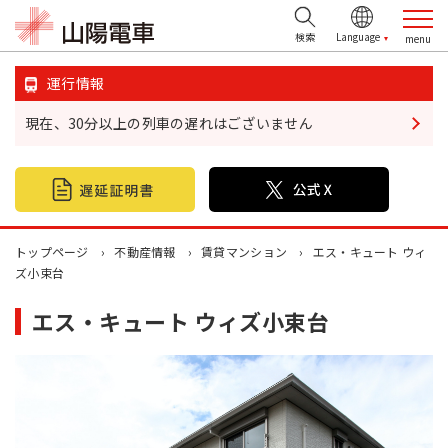
検索
運行情報
現在、30分以上の列車の遅れはございません
鉄道情報
おでかけ情報
不動産情報
トップページ
不動産情報
賃貸マンション
エス・キュート ウィ
ズ小束台
企業・IR情報
エス・キュート ウィズ小束台
山陽電鉄グループ
お問い合わせ
お忘れ物について