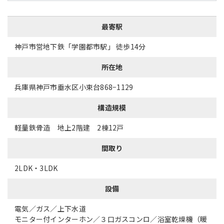
最寄駅
神戸市営地下鉄「学園都市駅」 徒歩14分
所在地
兵庫県神戸市垂水区小束台868−1129
構造規模
軽量鉄骨造 地上2階建 2棟12戸
間取り
2LDK・3LDK
設備
電気／ガス／上下水道
モニター付インターホン／３口ガスコンロ／浴室乾燥機（暖