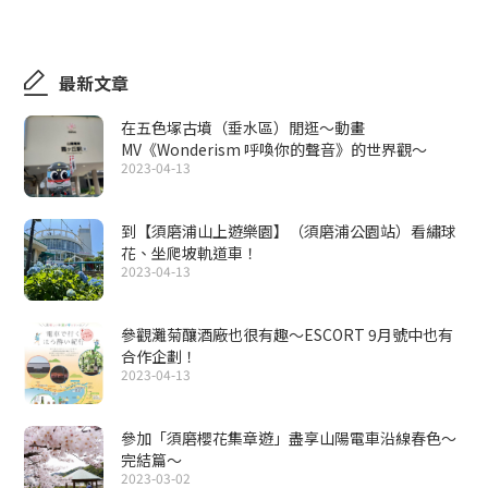
最新文章
在五色塚古墳（垂水區）閒逛～動畫
MV《Wonderism 呼喚你的聲音》的世界觀～
2023-04-13
到【須磨浦山上遊樂園】（須磨浦公園站）看繡球
花、坐爬坡軌道車！
2023-04-13
參觀灘菊釀酒廠也很有趣～ESCORT 9月號中也有
合作企劃！
2023-04-13
參加「須磨櫻花集章遊」盡享山陽電車沿線春色～
完結篇～
2023-03-02