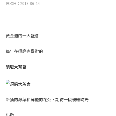
投稿日：
2018-06-14
黃金週的一大盛會
每年在須磨寺舉辦的
須磨大茶會
新抽的綠葉和鮮艷的花朵，期待一段優雅時光
出發