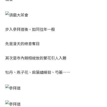
步入參拜道後，如同往年一般
先是漫天的綠意奪目
其次是寺內競相綻放的繁花引人入勝
牡丹、燕子花、麻葉繡線菊、芍藥……