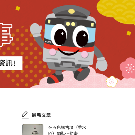
最新文章
在五色塚古墳（垂水
區）閒逛～動畫