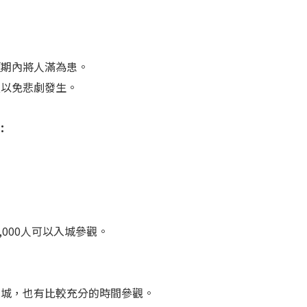
短期內將人滿為患。
夫以免悲劇發生。
：
,000人可以入城參觀。
。
入城，也有比較充分的時間參觀。