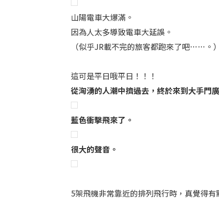
山陽電車大爆滿。
因為人太多導致電車大延誤。
（似乎JR載不完的旅客都跑來了吧……。
這可是平日哦平日！！！
從洶湧的人潮中擠過去，終於來到大手門
藍色衝擊飛來了。
很大的聲音。
5架飛機非常靠近的排列飛行時，真覺得有