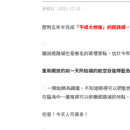
投稿日：
2015-12-10
歷時五年半完成
「平成大修復」的姬路城，
雖說姬路城也是著名的賞櫻景點，估計今
重新開放的前一天所拍攝的航空自衛隊藍
一開始頗為躊躇，不知道哪裡可以把藍
在腦海中一邊搜尋可以俯瞰姬路城的地點
但是！今天人可真多！