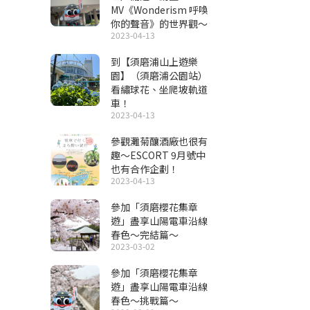
MV《Wonderism 呼喚
你的聲音》的世界觀～
2023-04-13
到【須磨浦山上遊樂
園】（須磨浦公園站）
看繡球花、坐爬坡軌道
車！
2023-04-13
參觀灘菊釀酒廠也很有
趣～ESCORT 9月號中
也有合作企劃！
2023-04-13
參加「須磨櫻花集章
遊」盡享山陽電車沿線
春色～完結篇～
2023-03-02
參加「須磨櫻花集章
遊」盡享山陽電車沿線
春色～挑戰篇～