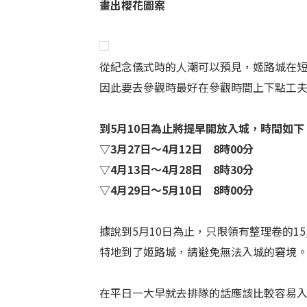
畫出櫻花圖案
從紀念儀式時的人潮可以預見，姬路城在
因此要去參觀時最好在參觀時間上下點工
到5月10日為止將提早開放入城，時間如下
▽3月27日～4月12日 8時00分
▽4月13日～4月28日 8時30分
▽4月29日～5月10日 8時00分
據說到5月10日為止，只限領有整理卷的15
特地到了姬路城，請避免無法入城的窘境
在平日一大早就去排隊的話應該比較容易