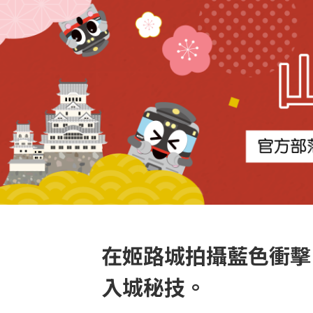
在姬路城拍攝藍色衝擊（B
入城秘技。