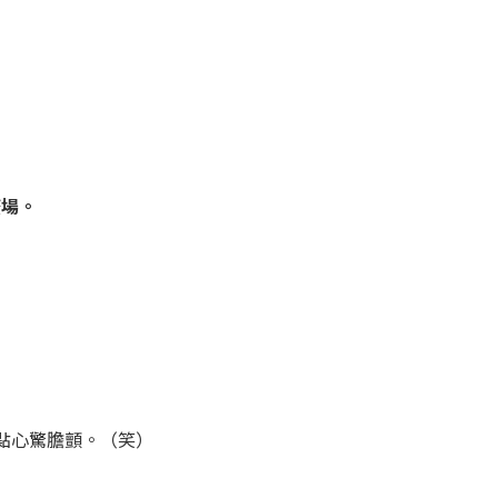
）
廣場。
點心驚膽顫。（笑）