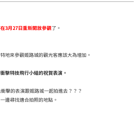
在3月27日重新開放參觀
了。
年特地來參觀姬路城的觀光客應該大為增加。
色衝擊特技飛行小組的祝賀表演。
色衝擊的表演跟姬路城一起拍進去？？？
，一邊尋找適合拍照的地點。