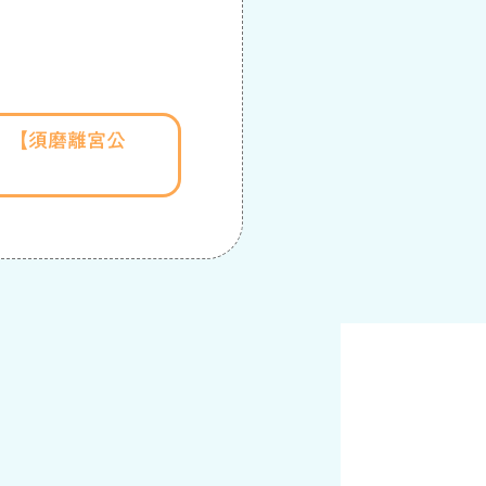
！）【須磨離宮公