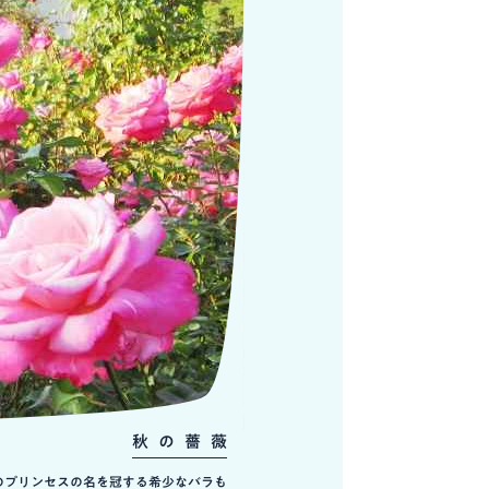
秋の薔薇
噴水
のプリンセスの名を冠する希少なバラも
迫力満点の南大噴水