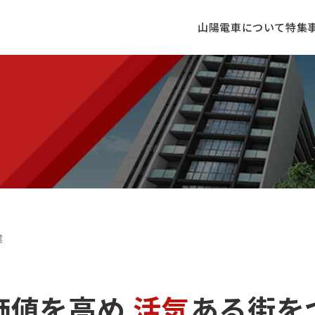
山陽電車について
特集
業
価値を高め
活気
ある街を