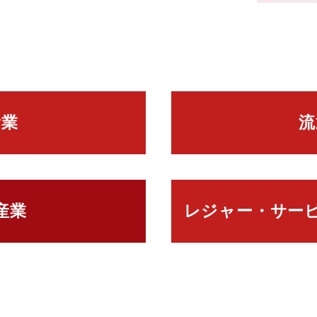
輸業
流
産業
レジャー・サービ