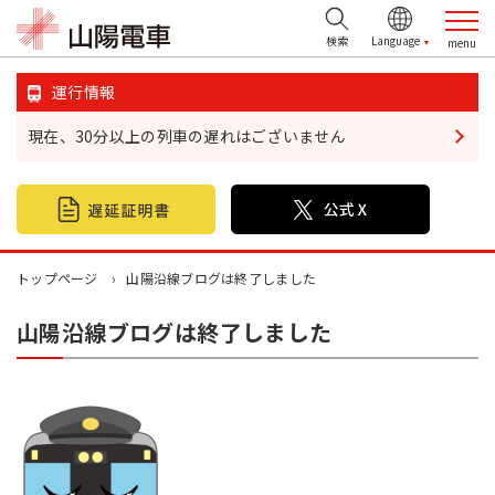
検索
運行情報
現在、30分以上の列車の遅れはございません
鉄道情報
おでかけ情報
不動産情報
トップページ
山陽沿線ブログは終了しました
山陽沿線ブログは終了しました
企業・IR情報
山陽電鉄グループ
お問い合わせ
お忘れ物について